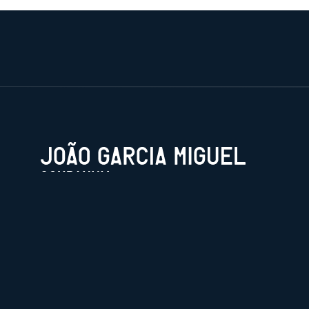
Official archive, includes articles, podcasts and mo
© 2026 João Garcia Miguel.
Publicado com
Ghost