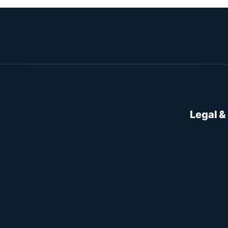
Legal &
Política d
re.
Termos de
Política 
Página de
Política d