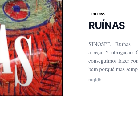
RUINAS
RUÍNAS
SINOSPE Ruínas 1. teimosia 2. ruínas 3. palavras com rabinhos 4.
a peça 5. obrigação 6. mais nada Estamos a andar para trás a ver se
conseguimos fazer co
bem porquê mas sempre
mgldh