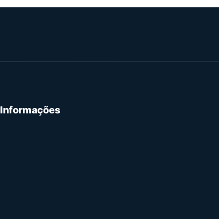
 Informações
e Privacidade
 Serviço
de Reembolso
 Contacto
e Igualdade, Diversidade e Inclusão