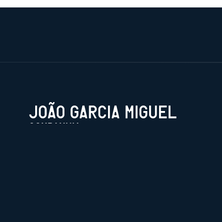
Official archive, includes articles, podcasts and mo
© 2026 João Garcia Miguel.
Publicado com
Ghost