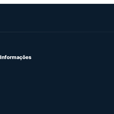
 Informações
e Privacidade
 Serviço
de Reembolso
 Contacto
e Igualdade, Diversidade e Inclusão