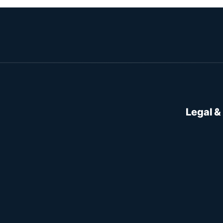
Legal &
Política d
re.
Termos de
Política 
Página de
Política d