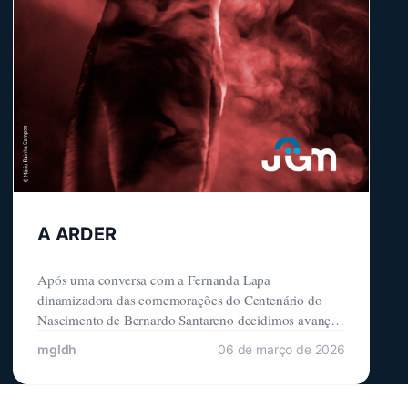
A ARDER
Após uma conversa com a Fernanda Lapa
dinamizadora das comemorações do Centenário do
Nascimento de Bernardo Santareno decidimos avançar
para a construção de uma peça que tivesse por base o
mgldh
06 de março de 2026
texto O Judeu e outros elementos biográficos
interessantes pela perspetiva histórica e por serem
referentes a uma personalidade que marcou