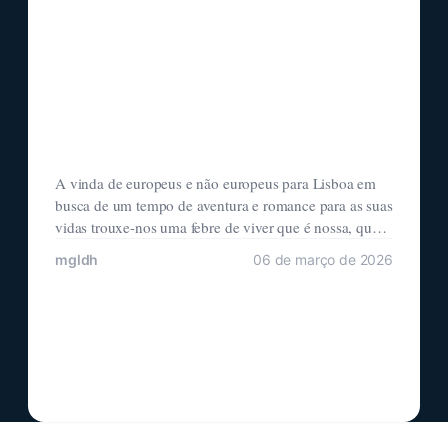
A vinda de europeus e não europeus para Lisboa em
busca de um tempo de aventura e romance para as suas
vidas trouxe-nos uma febre de viver que é nossa, que é
compulsiva, que é do sul. Aqui se têm mantido e
mgldh
06 de março de 2026
alimentado essas febres por debaixo de tudo