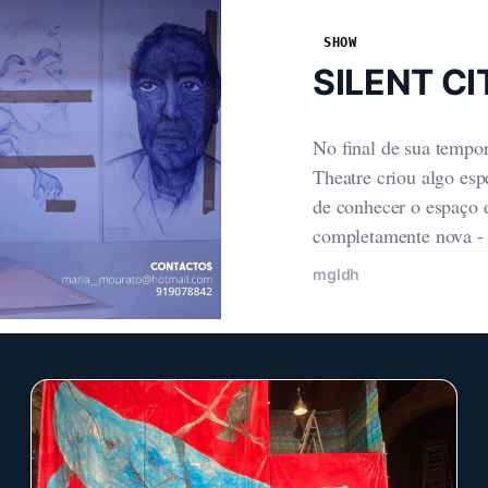
SHOW
SILENT CI
No final de sua tempo
Theatre criou algo esp
de conhecer o espaço 
completamente nova - e
explore: O teatro se to
mgldh