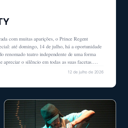
TY
rada com muitas aparições, o Prince Regent
ecial: até domingo, 14 de julho, há a oportunidade
do renomado teatro independente de uma forma
 apreciar o silêncio em todas as suas facetas.
rna
12 de julho de 2026