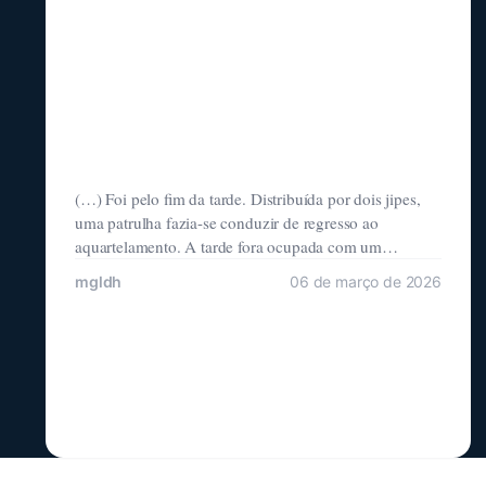
(…) Foi pelo fim da tarde. Distribuída por dois jipes,
uma patrulha fazia-se conduzir de regresso ao
aquartelamento. A tarde fora ocupada com um
reconhecimento do terreno. Aparentemente, os
mgldh
06 de março de 2026
relatórios não mentiam e o inimigo batera em retirada.
Como ainda faltassem algumas horas para o anoitecer,
e posto que, naquela