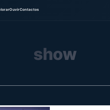
lorar
Ouvir
Contactos
show