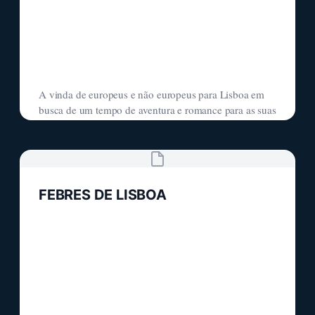
A vinda de europeus e não europeus para Lisboa em
busca de um tempo de aventura e romance para as suas
vidas trouxe-nos uma febre de viver que é nossa, que é
compulsiva, que é do sul. Aqui se têm mantido e
mgldh
17 de abril de 2026
alimentado essas febres por debaixo de tudo
FEBRES DE LISBOA