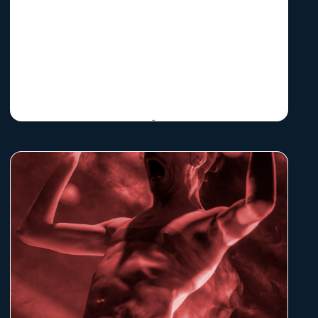
Direção Artística e Texto JOÃO GARCIA MIGUEL .
Encenação RITA COSTA . Ator PAULO QUEDAS
SINOPSE: O Guardador de Sonhos nasceu num sonho
e foi perfilhado de pronto. É um fruto de árvore
mgldh
06 de março de 2026
noturna e dessa luz indirecta da lua que lança os seus
raios sobre os braços e os corpos despertando