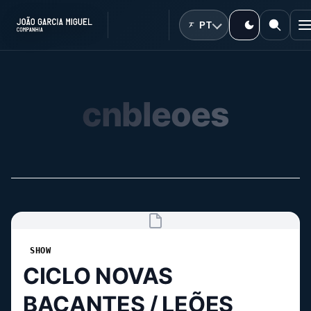
PT
cnbleoes
SHOW
CICLO NOVAS
BACANTES / LEÕES