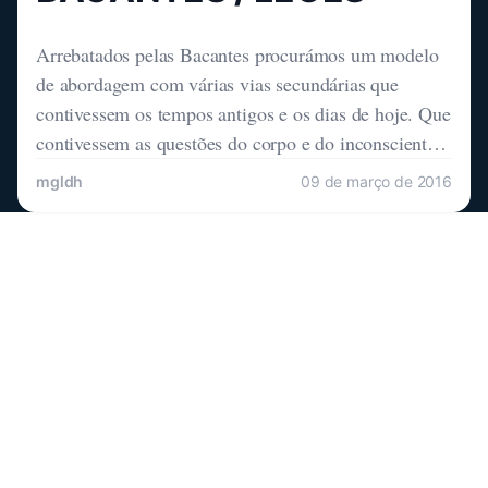
Arrebatados pelas Bacantes procurámos um modelo
de abordagem com várias vias secundárias que
contivessem os tempos antigos e os dias de hoje. Que
contivessem as questões do corpo e do inconsciente.
Que contivessem o corpo enquanto objeto poético e
mgldh
09 de março de 2016
as suas componentes de animalidade. Que abor-
dassem o corpo do