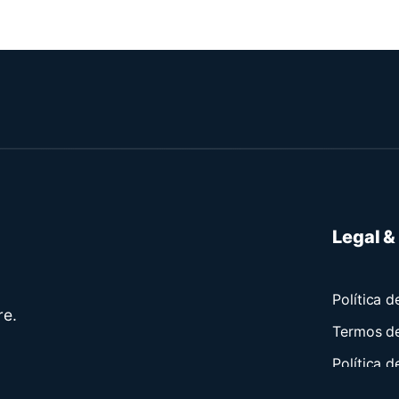
Legal &
Política d
re.
Termos de
Política 
Página de