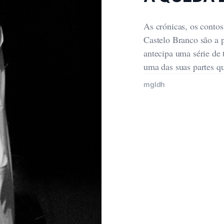
As crónicas, os contos 
Castelo Branco são a p
antecipa uma série de 
uma das suas partes q
mgldh