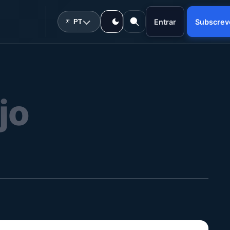
Entrar
Subscrev
PT
jo