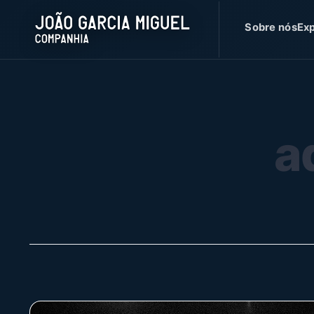
Sobre nós
Exp
a