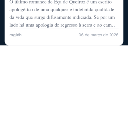
O último romance de Eça de Queiroz é um escrito
apologético de uma qualquer e indefinida qualidade
da vida que surge difusamente indiciada. Se por um
lado há uma apologia de regresso à serra e ao campo,
há também uma atracção e maravilhamento pela
mgldh
06 de março de 2026
cidade. Regressar ao espaço afectivo e